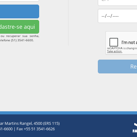
astre-se aqui
n ou recuperar sua senha,
lefone (51) 3541-6600.
Re
r Martins Rangel, 4500 (ERS 115)
41-6600 | Fax +55 51 3541-6626