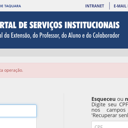
ta operação.
Esqueceu
ou
n
Digite seu CP
nos campos
'Recuperar sen