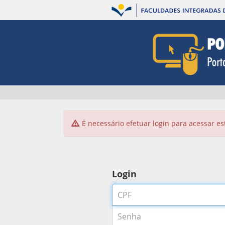
É necessário efetuar login para acessar es
Login