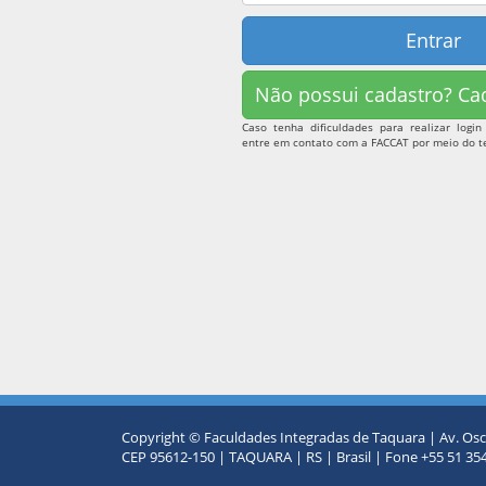
Entrar
Não possui cadastro? Cad
Caso tenha dificuldades para realizar logi
entre em contato com a FACCAT por meio do te
Copyright © Faculdades Integradas de Taquara | Av. Osca
CEP 95612-150 | TAQUARA | RS | Brasil | Fone +55 51 35