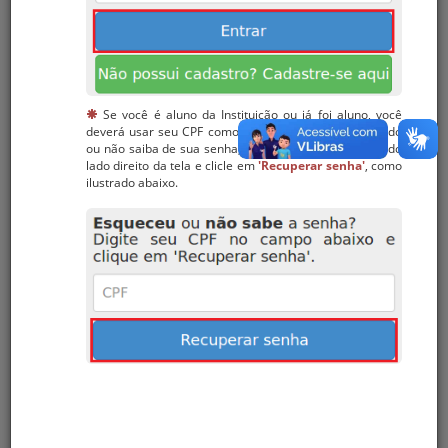
Não possui cadastro? Cadastre-se
aqui
Caso tenha dificuldades para realizar login ou recuperar sua
Se você é aluno da Instituição ou já foi aluno, você
senha, entre em contato com a FACCAT por meio do telefone
(51) 3541-6600.
deverá usar seu CPF como login. Caso tenha esquecido
ou não saiba de sua senha, digite seu CPF no campo do
Esqueceu
ou
não sabe
a senha?
lado direito da tela e clicle em
'Recuperar senha'
, como
Digite seu CPF e a Data de
ilustrado abaixo.
nascimento nos campos abaixo e
clique em 'Recuperar senha'.